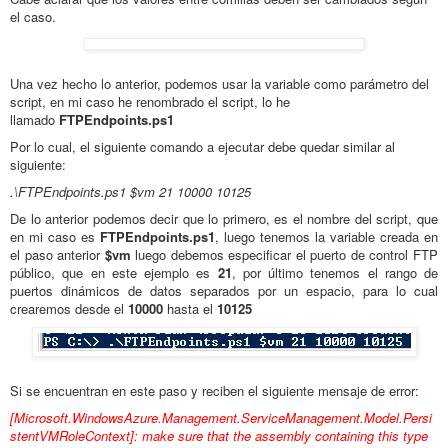
el caso.
Una vez hecho lo anterior, podemos usar la variable como parámetro del
script, en mi caso he renombrado el script, lo he
llamado
FTPEndpoints.ps1
Por lo cual, el siguiente comando a ejecutar debe quedar similar al
siguiente:
.\FTPEndpoints.ps1 $vm 21 10000 10125
De lo anterior podemos decir que lo primero, es el nombre del script, que
en mi caso es
FTPEndpoints.ps1
, luego tenemos la variable creada en
el paso anterior
$vm
luego debemos especificar el puerto de control FTP
público, que en este ejemplo es
21
, por último tenemos el rango de
puertos dinámicos de datos separados por un espacio, para lo cual
crearemos desde el
10000
hasta el
10125
Si se encuentran en este paso y reciben el siguiente mensaje de error:
[Microsoft.WindowsAzure.Management.ServiceManagement.Model.Persi
stentVMRoleContext]: make sure that the assembly containing this type