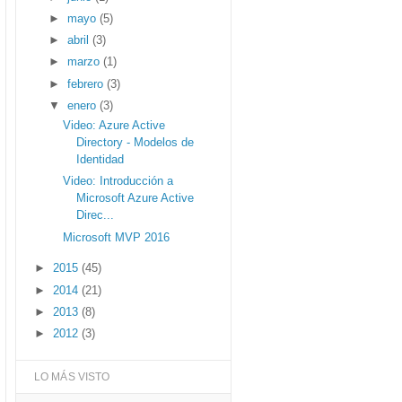
►
mayo
(5)
►
abril
(3)
►
marzo
(1)
►
febrero
(3)
▼
enero
(3)
Video: Azure Active
Directory - Modelos de
Identidad
Video: Introducción a
Microsoft Azure Active
Direc...
Microsoft MVP 2016
►
2015
(45)
►
2014
(21)
►
2013
(8)
►
2012
(3)
LO MÁS VISTO