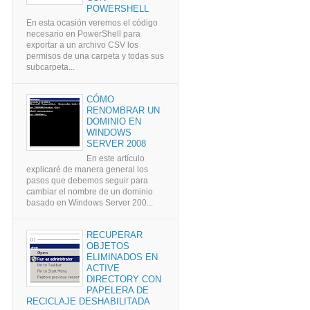
POWERSHELL
En esta ocasión veremos el código
necesario en PowerShell para
exportar a un archivo CSV los
permisos de una carpeta y todas sus
subcarpeta...
CÓMO
RENOMBRAR UN
DOMINIO EN
WINDOWS
SERVER 2008
En este artículo
explicaré de manera general los
pasos que debemos seguir para
cambiar el nombre de un dominio
basado en Windows Server 200...
RECUPERAR
OBJETOS
ELIMINADOS EN
ACTIVE
DIRECTORY CON
PAPELERA DE
RECICLAJE DESHABILITADA