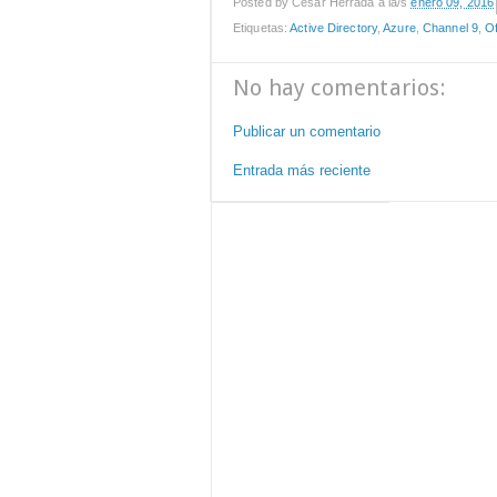
Posted by
César Herrada
a la/s
enero 09, 2016
Etiquetas:
Active Directory
,
Azure
,
Channel 9
,
Of
No hay comentarios:
Publicar un comentario
Entrada más reciente