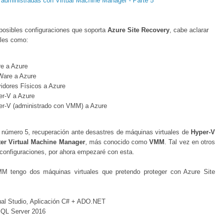
dministradas con Virtual Machine Manager - Parte 5
 posibles configuraciones que soporta
Azure Site Recovery
, cabe aclarar
ales como:
re a Azure
Ware a Azure
idores Físicos a Azure
er-V a Azure
er-V (administrado con VMM) a Azure
n número 5, recuperación ante desastres de máquinas virtuales de
Hyper-V
er Virtual Machine Manager
, más conocido como
VMM
. Tal vez en otros
 configuraciones, por ahora empezaré con esta.
M tengo dos máquinas virtuales que pretendo proteger con Azure Site
al Studio, Aplicación C# + ADO.NET
QL Server 2016