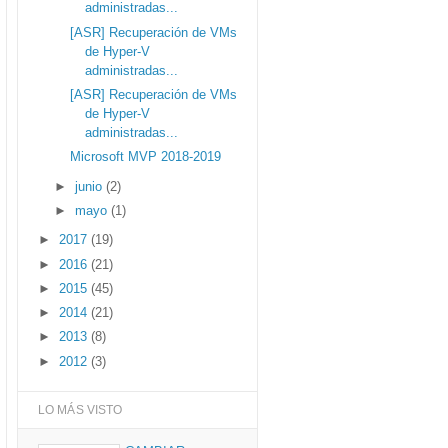
administradas...
[ASR] Recuperación de VMs
de Hyper-V
administradas...
[ASR] Recuperación de VMs
de Hyper-V
administradas...
Microsoft MVP 2018-2019
►
junio
(2)
►
mayo
(1)
►
2017
(19)
►
2016
(21)
►
2015
(45)
►
2014
(21)
►
2013
(8)
►
2012
(3)
LO MÁS VISTO