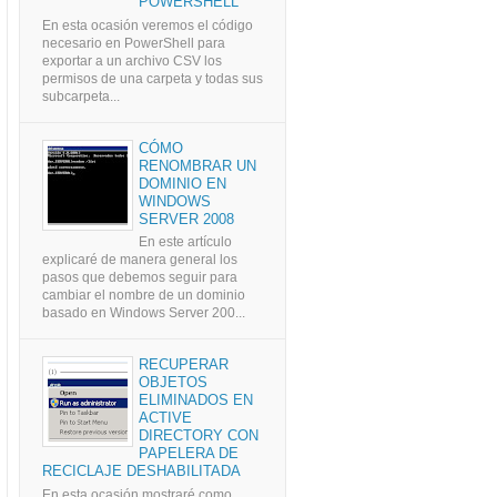
POWERSHELL
En esta ocasión veremos el código
necesario en PowerShell para
exportar a un archivo CSV los
permisos de una carpeta y todas sus
subcarpeta...
CÓMO
RENOMBRAR UN
DOMINIO EN
WINDOWS
SERVER 2008
En este artículo
explicaré de manera general los
pasos que debemos seguir para
cambiar el nombre de un dominio
basado en Windows Server 200...
RECUPERAR
OBJETOS
ELIMINADOS EN
ACTIVE
DIRECTORY CON
PAPELERA DE
RECICLAJE DESHABILITADA
En esta ocasión mostraré como