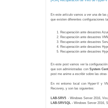
[ASR] Recuperación de VMs de Hyper-V a
En este artículo vamos a ver una de las
que existen diferentes configuraciones t
Recuperación ante desastres Azu
Recuperación ante desastres VM
Recuperación ante desastres Serv
Recuperación ante desastres Hyp
Recuperación ante desastres Hyp
En este post vamos ver la configuració
que son administradas con
System Cent
post me anime a escribir sobre las otras
En mi entorno local con Hyper-V y VM
Recovery, y son las siguientes:
LAB-SRV5
- Windows Server 2016, Visu
LAB-SRVSQL -
Windows Server 2016, S