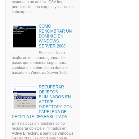
exportar a un archivo CSV los
permisos de una carpeta y todas sus
subcarpeta...
CÓMO
RENOMBRAR UN
DOMINIO EN
WINDOWS
SERVER 2008
En este artículo
explicaré de manera general los
pasos que debemos seguir para
cambiar el nombre de un dominio
basado en Windows Server 200...
RECUPERAR
OBJETOS
ELIMINADOS EN
ACTIVE
DIRECTORY CON
PAPELERA DE
RECICLAJE DESHABILITADA
En esta ocasión mostraré como
recuperar objetos eliminados en
Active Directory, a partir de Windows
Server 2008 R2 contamos con la