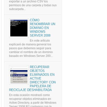
exportar a un archivo CSV los
permisos de una carpeta y todas sus
subcarpeta...
CÓMO
RENOMBRAR UN
DOMINIO EN
WINDOWS
SERVER 2008
En este artículo
explicaré de manera general los
pasos que debemos seguir para
cambiar el nombre de un dominio
basado en Windows Server 200...
RECUPERAR
OBJETOS
ELIMINADOS EN
ACTIVE
DIRECTORY CON
PAPELERA DE
RECICLAJE DESHABILITADA
En esta ocasión mostraré como
recuperar objetos eliminados en
Active Directory, a partir de Windows
Server 2008 R2 contamos con la